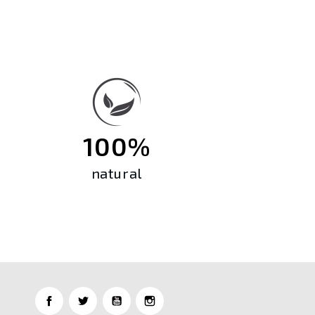
100%
natural