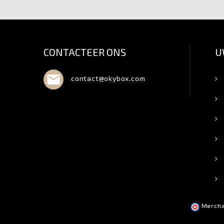
CONTACTEER ONS
U

contact@okybox.com
Mercha