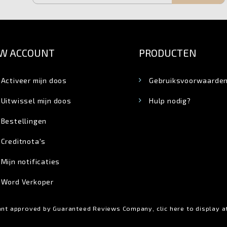
W ACCOUNT
PRODUCTEN
Activeer mijn doos
Gebruiksvoorwaarde
Uitwissel mijn doos
Hulp nodig?
Bestellingen
Creditnota's
Mijn notificaties
Word Verkoper
nt approved by Guaranteed Reviews Company,
clic here to display 