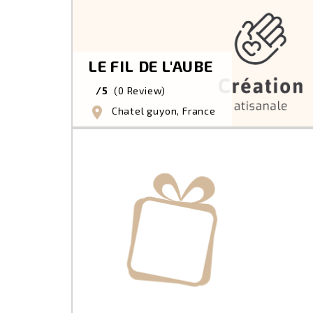
LE FIL DE L'AUBE
/5
(0 Review)
location_on
Chatel guyon, France