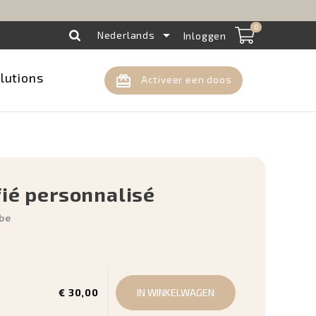
!
0

Nederlands
Inloggen
lutions
card_giftcard
Activeer een doos
fié personnalisé
ube
€ 30,00
IN WINKELWAGEN