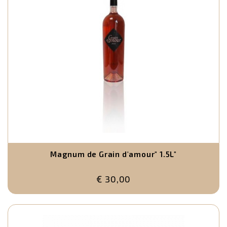
Magnum de Grain d'amour" 1.5L"
€ 30,00