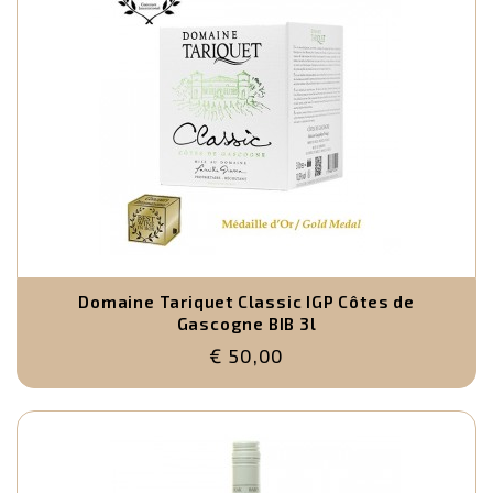
Domaine Tariquet Classic IGP Côtes de
Gascogne BIB 3l
€ 50,00