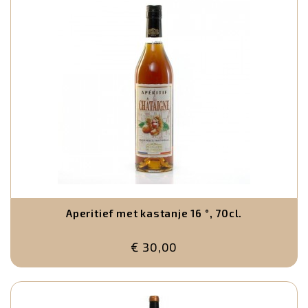
Aperitief met kastanje 16 °, 70cl.
€ 30,00