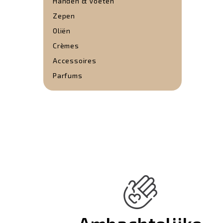
Handen & Voeten
Zepen
Oliën
Crèmes
Accessoires
Parfums