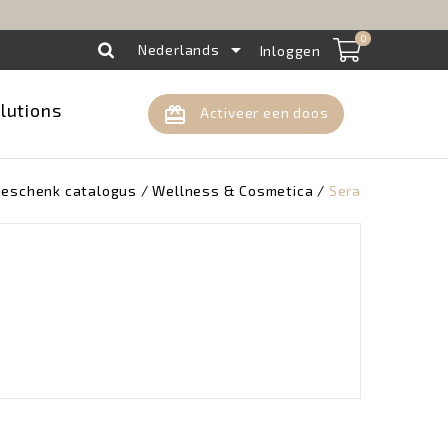
!
0

Nederlands
Inloggen
lutions
card_giftcard
Activeer een doos
eschenk catalogus
Wellness & Cosmetica
Sera