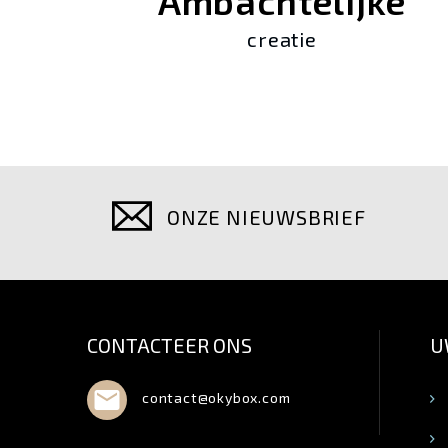
Ambachtelijke
creatie
ONZE NIEUWSBRIEF
CONTACTEER ONS
U

contact@okybox.com