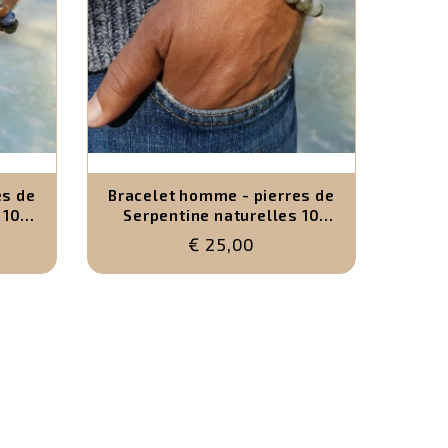
es de
Bracelet homme - pierres de
 10
Serpentine naturelles 10
mm
€ 25,00