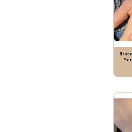
Brace
Ser