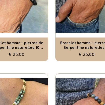
let homme - pierres de
Bracelet homme - pierr
pentine naturelles 10
Serpentine naturelles
mm
mm
€ 25,00
€ 25,00