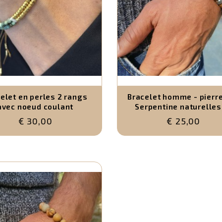
elet en perles 2 rangs
Bracelet homme - pierr
avec noeud coulant
Serpentine naturelles
mm
€ 30,00
€ 25,00