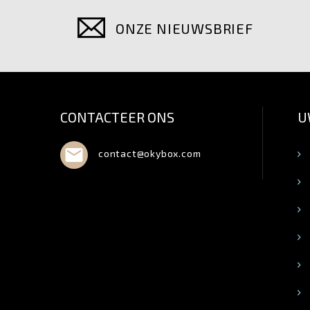
ONZE NIEUWSBRIEF
CONTACTEER ONS
U

contact@okybox.com