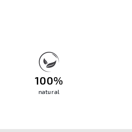
100%
natural