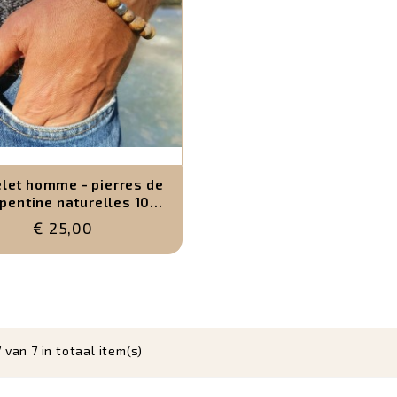
let homme - pierres de
pentine naturelles 10
mm
€ 25,00
7 van 7 in totaal item(s)