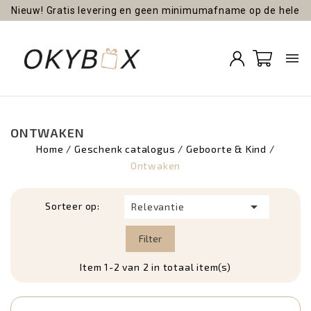
Nieuw! Gratis levering en geen minimumafname op de hele
site!

ONTWAKEN
Home
Geschenk catalogus
Geboorte & Kind
Ontwaken

Sorteer op:
Relevantie
Filter
Item 1-2 van 2 in totaal item(s)