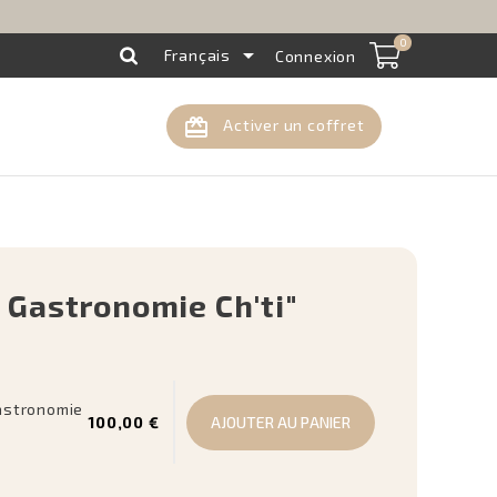
0

Français
Connexion
card_giftcard
Activer un coffret
 Gastronomie Ch'ti"
astronomie
100,00 €
AJOUTER AU PANIER