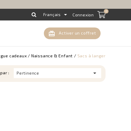
0

Français
Connexion
card_giftcard
Activer un coffret
ogue cadeaux
Naissance & Enfant
Sacs à langer

 par :
Pertinence