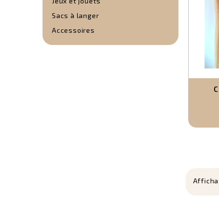
Jeux et jouets
Sacs à langer
Accessoires
C
Afficha