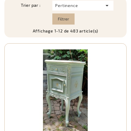
s

Trier par :
Pertinence
O
pa
Filtrer
p
t
Affichage 1-12 de 483 article(s)
le
o
sp
d
N
a
an
e
p
p
la
f
d
m