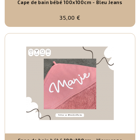
Cape de bain bébé 100x100cm - Bleu Jeans
d
c
35,00 €
p
u
e
se
un
L
n
s
h
a
d
c
"
c
d
e
p