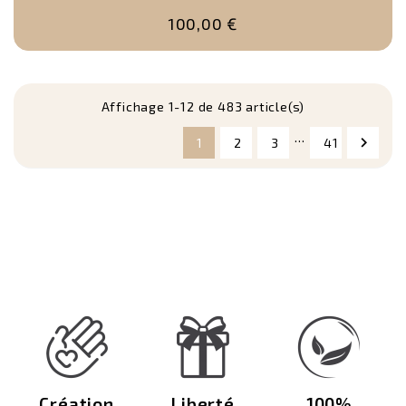
100,00 €
Affichage 1-12 de 483 article(s)
…

1
2
3
41
Création
Liberté
100%