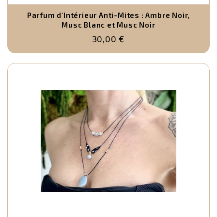
P
la
Parfum d'Intérieur Anti-Mites : Ambre Noir,
Musc Blanc et Musc Noir
f
d
30,00 €
m
e
u
sé
c
d
bi
ar
d
d
s
e
s
ai
q