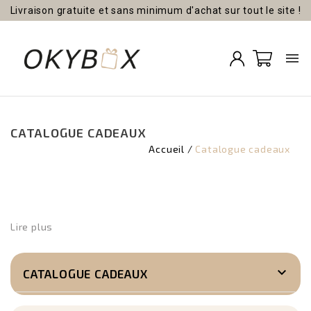
Livraison gratuite et sans minimum d'achat sur tout le site !

CATALOGUE CADEAUX
Accueil
Catalogue cadeaux
D
la
ri
co
Lire plus
d'
c
e

CATALOGUE CADEAUX
fa
m