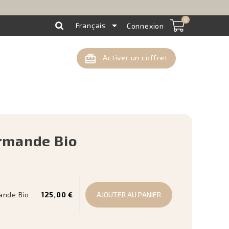
0

Français
Connexion
card_giftcard
Activer un coffret
rmande Bio
ande Bio
125,00 €
AJOUTER AU PANIER