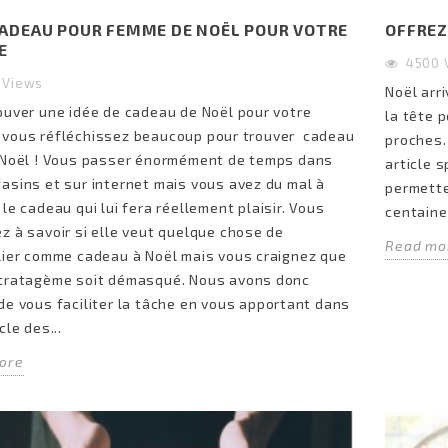
CADEAU POUR FEMME DE NOËL POUR VOTRE
OFFREZ
E
4500
2
Views
Noël arr
ouver une idée de cadeau de Noël pour votre
la tête 
 vous réfléchissez beaucoup pour trouver cadeau
proches.
 Noël ! Vous passer énormément de temps dans
article 
asins et sur internet mais vous avez du mal à
permetten
 le cadeau qui lui fera réellement plaisir. Vous
centaine
z à savoir si elle veut quelque chose de
Read mo
lier comme cadeau à Noël mais vous craignez que
stratagème soit démasqué. Nous avons donc
de vous faciliter la tâche en vous apportant dans
cle des...
ore