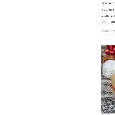
rester 
avons r
plus or
amis po
Read m