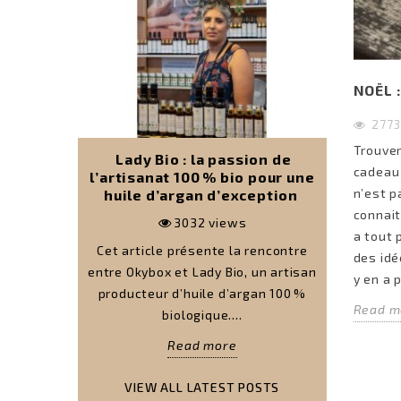
NOËL 
277
Trouver
ées cadeau
Lady Bio : la passion de
Les 10 m
cadeau 
i aime
l’artisanat 100 % bio pour une
pour 
n’est p
huile d’argan d’exception
connait
3032
views
a tout 
cadeau pour
Cet article présente la rencontre
A la cher
des idé
ner ? Nous
entre Okybox et Lady Bio, un artisan
une femme
y en a 
et article
producteur d’huile d’argan 100 %
vous prés
Read m
biologique....
Read more
VIEW ALL LATEST POSTS