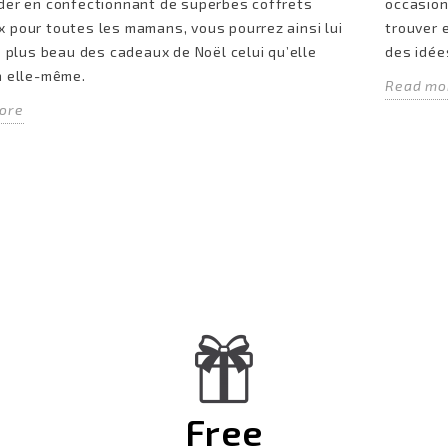
der en confectionnant de superbes coffrets
occasio
 pour toutes les mamans, vous pourrez ainsi lui
trouver 
le plus beau des cadeaux de Noël celui qu’elle
des idée
a elle-même.
Read mo
ore
Free