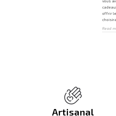
vous ai
cadeaux
offrir 
choisir
Read m
Artisanal