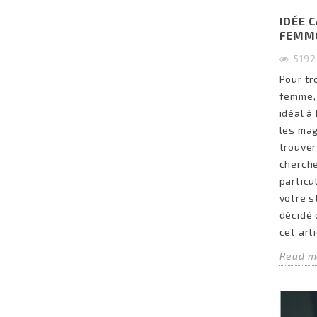
IDÉE 
FEMM
519
Pour tr
femme,
idéal à
les mag
trouver
cherche
particu
votre 
décidé 
cet arti
Read m