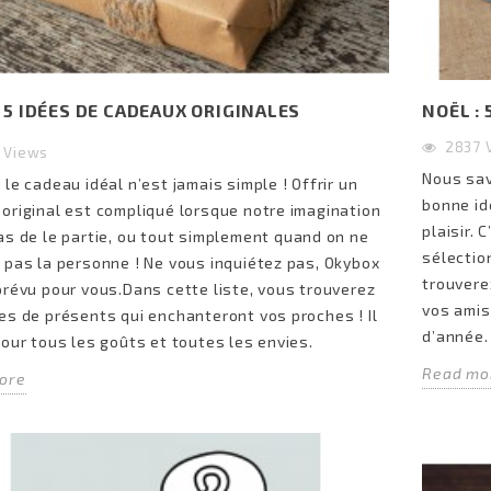
: 5 IDÉES DE CADEAUX ORIGINALES
NOËL :
2837
3
Views
Nous savo
 le cadeau idéal n’est jamais simple ! Offrir un
eilleures idées cadeau
Lady Bio : la passion de
bonne id
original est compliqué lorsque notre imagination
une femme qui aime
l’artisanat 100 % bio pour u
plaisir.
as de le partie, ou tout simplement quand on ne
cuisiner
huile d’argan d’exception
sélectio
 pas la personne ! Ne vous inquiétez pas, Okybox
3497
views
3032
views
trouvere
prévu pour vous.Dans cette liste, vous trouverez
che d’une idée cadeau pour
Cet article présente la rencontr
vos amis
es de présents qui enchanteront vos proches ! Il
 qui aime cuisiner ? Nous
entre Okybox et Lady Bio, un artis
d’année.
pour tous les goûts et toutes les envies.
enterons dans cet article
producteur d’huile d’argan 100 
Read mo
ore
quelques...
biologique....
Read more
Read more