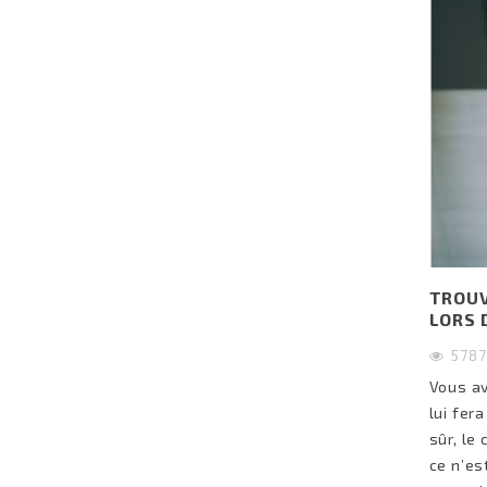
TROUV
LORS 
578
Vous av
lui fera
sûr, le
ce n’es