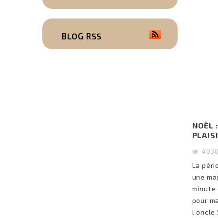
BLOG RSS
NOËL 
PLAIS
403
La péri
une maj
minute 
pour ma
l’oncle