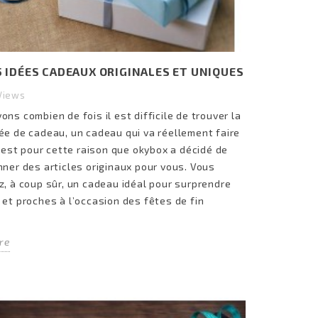
 5 IDÉES CADEAUX ORIGINALES ET UNIQUES
Views
ns combien de fois il est difficile de trouver la
Les 10 meilleures idées cadeau
ée de cadeau, un cadeau qui va réellement faire
ne
pour une femme qui aime
 C’est pour cette raison que okybox a décidé de
cuisiner
nner des articles originaux pour vous. Vous
3497
views
z, à coup sûr, un cadeau idéal pour surprendre
e
A la cherche d’une idée cadeau pour
 et proches à l’occasion des fêtes de fin
an
une femme qui aime cuisiner ? Nous
%
vous présenterons dans cet article
re
quelques...
Read more